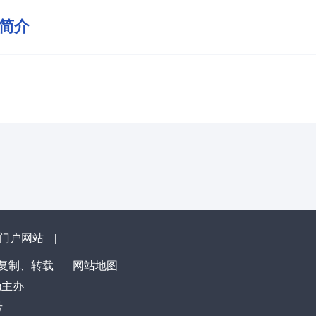
简介
”门户网站
|
得复制、转载
网站地图
)主办
号