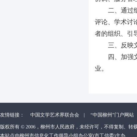
二、
通过
评论、学术讨
者的组织、引
三、
反映
四、
加强
业。
友情链接：
中国文学艺术界联合会
|
“中国柳州”门户网站
版权所有 © 2006，柳州市人民政府，未经许可，不得复制、转
本站点由柳州市信息化工作领导小组办公室(市工信委)主办