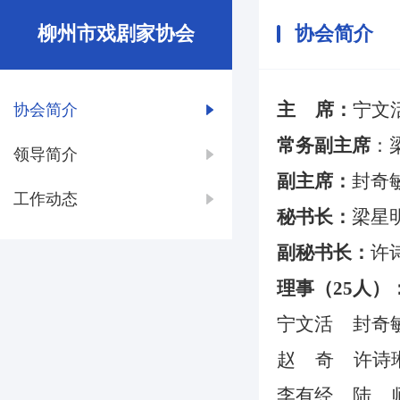
柳州市戏剧家协会
协会简介
主
席：
宁文
协会简介
常务副主席
：
领导简介
副主席：
封奇
工作动态
秘书长：
梁星
副秘书长：
许
理事（25人）
宁文活 封奇
赵 奇 许诗
李有经 陆 