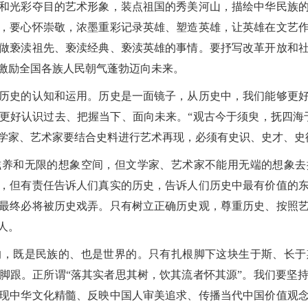
和光彩夺目的艺术形象，装点祖国的秀美河山，描绘中华民族
，要心怀崇敬，浓墨重彩记录英雄、塑造英雄，让英雄在文艺
做亵渎祖先、亵渎经典、亵渎英雄的事情。要抒写改革开放和
激励全国各族人民朝气蓬勃迈向未来。
史的认知和运用。历史是一面镜子，从历史中，我们能够更好
更好认识过去、把握当下、面向未来。“观古今于须臾，抚四海
学家、艺术家要结合史料进行艺术再现，必须有史识、史才、史
和无限的想象空间，但文学家、艺术家不能用无端的想象去
，但有责任告诉人们真实的历史，告诉人们历史中最有价值的
最终必将被历史戏弄。只有树立正确历史观，尊重历史、按照
人。
既是民族的、也是世界的。只有扎根脚下这块生于斯、长于
脚跟。正所谓“落其实者思其树，饮其流者怀其源”。我们要坚
现中华文化精髓、反映中国人审美追求、传播当代中国价值观