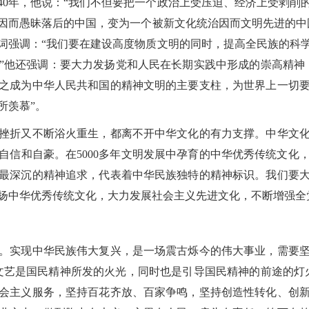
940年，他说：“我们不但要把一个政治上受压迫、经济上受剥削
而愚昧落后的中国，变为一个被新文化统治因而文明先进的中国。
词强调：“我们要在建设高度物质文明的同时，提高全民族的科
”他还强调：要大力发扬党和人民在长期实践中形成的崇高精神
之成为中华人民共和国的精神文明的主要支柱，为世界上一切
所羡慕”。
折又不断浴火重生，都离不开中华文化的有力支撑。中华文化
自信和自豪。在5000多年文明发展中孕育的中华优秀传统文化
最深沉的精神追求，代表着中华民族独特的精神标识。我们要
扬中华优秀传统文化，大力发展社会主义先进文化，不断增强全
实现中华民族伟大复兴，是一场震古烁今的伟大事业，需要坚
：“文艺是国民精神所发的火光，同时也是引导国民精神的前途的灯
会主义服务，坚持百花齐放、百家争鸣，坚持创造性转化、创