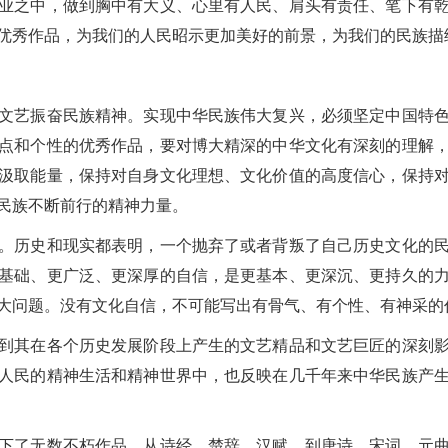
业之中，做到胸中有大义、心里有人民、肩头有责任、笔下有
优秀作品，为我们的人民昭示更加美好的前景，为我们的民族描
艺振奋民族精神。实现中华民族伟大复兴，必须坚定中国特色
点和个性的优秀作品，要对博大精深的中华文化有深刻的理解
汲取能量，保持对自身文化理想、文化价值的高度信心，保持
民族不断前行的精神力量。
历史和现实都表明，一个抛弃了或者背叛了自己历史文化的民
基础、更广泛、更深厚的自信，是更基本、更深沉、更持久的
大问题。没有文化自信，不可能写出有骨气、有个性、有神采的
其在各个历史发展阶段上产生的文艺精品和文艺巨匠的深刻影
人民的精神生活和精神世界中，也反映在几千年来中华民族产
了无数不朽作品。从诗经、楚辞、汉赋，到唐诗、宋词、元曲