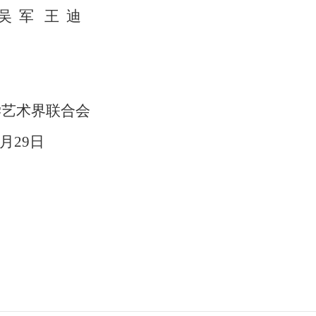
吴
军
王
迪
学艺术界联合会
月29
日