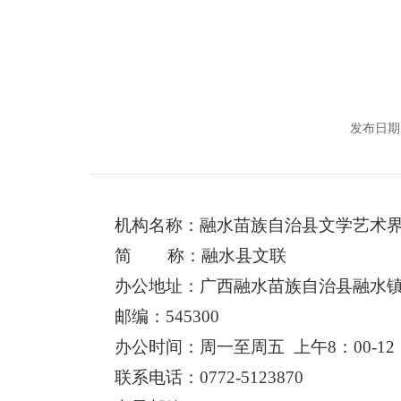
发布日期：
机构名称：
融水苗族
自治县
文学艺术
简
称：融水县文联
办公地址：
广西
融水苗族
自治县
融水
邮编：
545
300
办公时间：周一至周五
上午
8
：
00-12
联系电话：
0772-
5123870