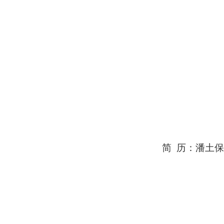
简
历
：潘土保