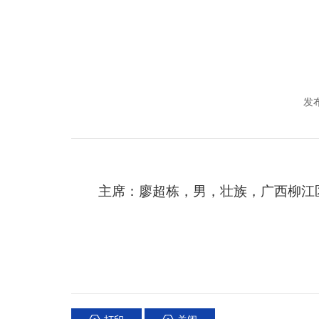
发布
主席：
廖超栋
，
男
，壮族，广西
柳江