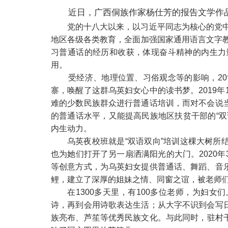
近日，广西侗族作家杨仕芳的报告文学作
党的十八大以来，以习近平同志为核心的党
地区各级各类教育，全面加强国家通用语言文字
习普通话的经历和收获，体现奋斗精神的内生力
用。
受经济、地理位置、习俗观念等的影响，2
寨，唤醒了这群乌英妇女心中的读书梦。2019
难的少数民族群众进行普通话培训，而对不会说
的普通话水平，又能提高民族地区扶贫干部的“
内生动力。
乌英夜校班就是“双语双向”培训这棵大树
也为她们打开了另一扇洒满阳光的大门。2020
等创意方式，为乌英妇女提供普通话、舞蹈、音
鲤，建立了深厚的姐妹之情、同窗之谊，被老师们
在1300多天里，有100多位老师，为妇
诗，再到会用诗歌表达生活；从大字不识到会写
族亮布、芦笙等优秀
民族
文化。与此同时，驻村