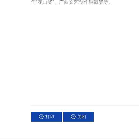
作“花山奖”、广西文艺创作铜鼓奖等。
打印
关闭