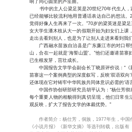
响了同心圆里的芦笙曲。
书中的主人公梁足英是20世纪70年代生人
已经能够比较流利地用普通话表达自己的想法。2
觉得好像人生再来了一次。”70岁的梁英迷是梁
女大学生潘木枝从大一的假期开始为妇女们上课
走出去看到别人，也是为了让别人走进来看到我们
广西融水苗族自治县是广东廉江市的对口帮
山，合在一起就是‘海誓山盟’。”他们还邀请苗
已生根发芽，茁壮成长。
中国报告文学学会副会长丁晓原评价说：“
苗寨这一个案例典型的深度叙写，反映‘双语双向
还体现在它对铸牢中华民族共同体意识必需的‘语言
中国作协创研部研究员胡平认为：“杨仕芳
每个重要人物的相貌得到真切呈现，他们日常生
观反映，扩大了报告文学的体裁优势。”
作者简介：
杨仕芳，侗族，1977年生，中
《小说月报》《新华文摘》等选刊转载，出版有