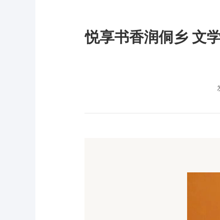
悦享书香润侗乡 文学筑