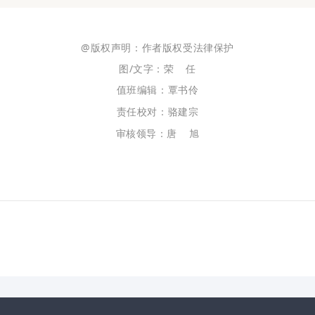
@版权声明：作者版权受法律保护
图/文字：荣 任
值班编辑：覃书伶
责任校对：骆建宗
审核领导：唐 旭