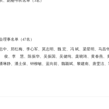
长、副秘书长名单（3名）
会理事名单（47名）
志中、郑红梅、李心军、莫志明、魏 宏、冯 斌、梁星明、马昌
 俊、李 慧、陈振华、吴振国、吴健纯、庞晓琦、黄春燕、
、潘琳静、潘土保、钟柳敏、蓝向前、魏颖斌、黎建南、唐雯洁、覃