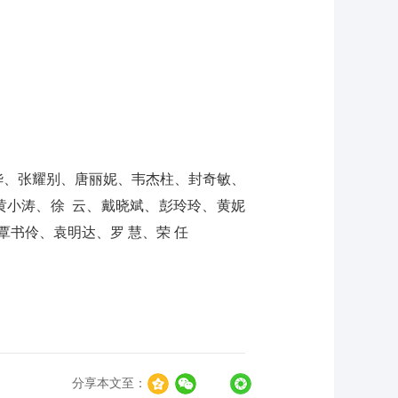
华、张耀别、唐丽妮、韦杰柱、封奇敏、
黄小涛、徐 云、戴晓斌、彭玲玲、黄妮
书伶、袁明达、罗 慧、荣 任
分享本文至：