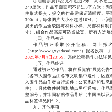
①油画参展作品宽不超过2米，高不超过
240厘米，作品平面面积不超过3平方米；陶
件形式提交，提交的作品需保证清晰度。平面
300dpi，每张图片大小不超过10M。）；
展出的作品全貌图与材料小样、局部材料制作
寸）, 组合作品高度可适当放宽。所有入选
（四）作品初评
作品初评采取公开征稿、网上报
（http://www.gxysdasai.co
2025年7月4日23:59
。系统投稿操作办法详见
（五）作品终评
通过初评的作品，将在系统的“展览公告
（各市入围作品由各市文联集中送件，区直
入围作品由作者自行送件；公安系统和驻邕
件），具体收件时间和地点另行通知。作品
整编号，并牢固粘贴作品背后（中国画以及
品标签详见附件2。
九、其他事项