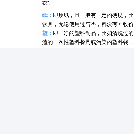
衣”。
纸：
即废纸，且一般有一定的硬度，比
饮具，无论使用过与否，都没有回收价
塑：
即干净的塑料制品，比如清洗过的
渣的一次性塑料餐具或污染的塑料袋，
玻：
即“纯粹”的玻璃制品，而玻璃和
收物。
金：
即金属制品。
衣：
即废织物，但不包括毛巾、内衣、
收价值。